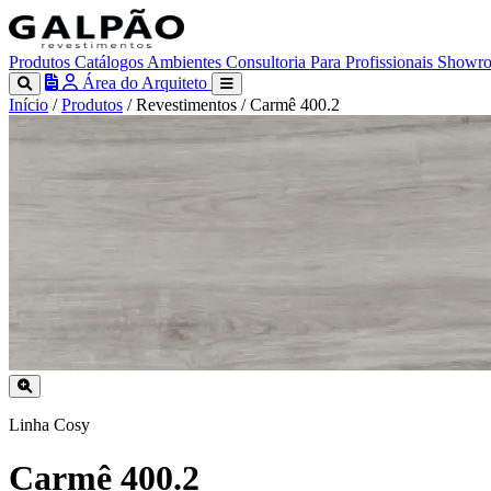
Produtos
Catálogos
Ambientes
Consultoria
Para Profissionais
Showr
Área do Arquiteto
Início
/
Produtos
/
Revestimentos
/
Carmê 400.2
Linha Cosy
Carmê 400.2