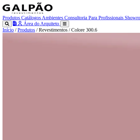
Produtos
Catálogos
Ambientes
Consultoria
Para Profissionais
Showr
Área do Arquiteto
Início
/
Produtos
/
Revestimentos
/
Colore 300.6