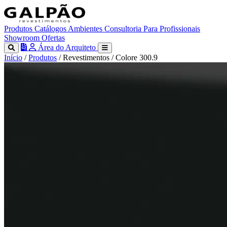
Produtos
Catálogos
Ambientes
Consultoria
Para Profissionais
Showroom
Ofertas
Área do Arquiteto
Início
/
Produtos
/
Revestimentos
/
Colore 300.9