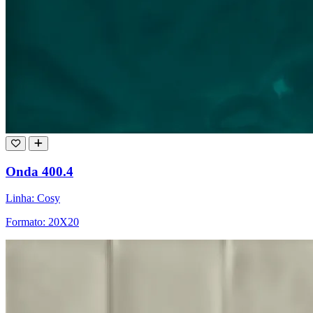
Onda 400.4
Linha: Cosy
Formato: 20X20