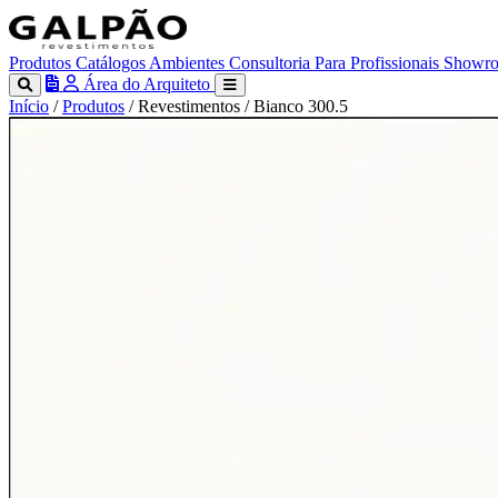
Produtos
Catálogos
Ambientes
Consultoria
Para Profissionais
Showr
Área do Arquiteto
Início
/
Produtos
/
Revestimentos
/
Bianco 300.5