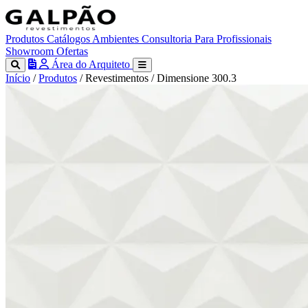
Produtos
Catálogos
Ambientes
Consultoria
Para Profissionais
Showroom
Ofertas
Área do Arquiteto
Início
/
Produtos
/
Revestimentos
/
Dimensione 300.3