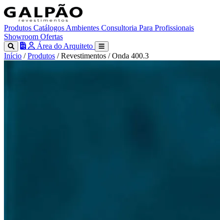
Produtos
Catálogos
Ambientes
Consultoria
Para Profissionais
Showroom
Ofertas
Área do Arquiteto
Início
/
Produtos
/
Revestimentos
/
Onda 400.3